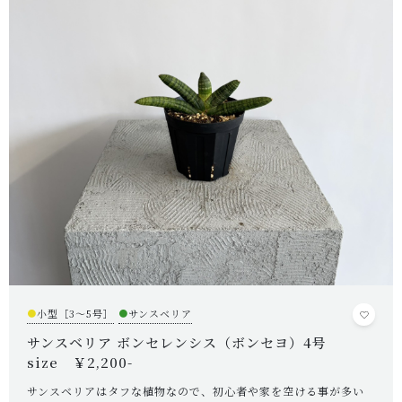
キャンペーン
CONTENTS
植物の紹介・育て方など
NEWS
お知らせ
ABOUT US
当店について
POINT
育て方のコツ
CHECKED PRODUCTS
●
小型［3～5号］
●
サンスベリア
最近チェックした商品
サンスベリア ボンセレンシス（ボンセヨ）4号
ORDER HISTORY
size ￥2,200-
注文履歴
サンスベリアはタフな植物なので、初心者や家を空ける事が多い