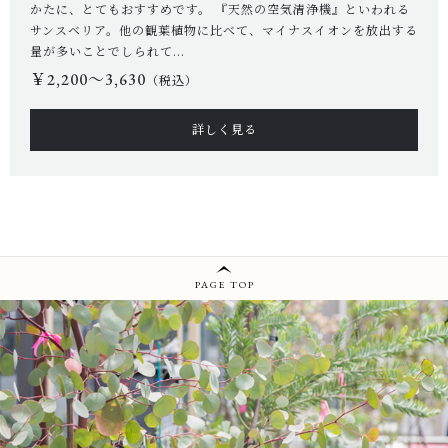
かたに、とてもおすすめです。 『天然の空気清浄機』といわれる
SHOP
サンスベリア。他の観葉植物に比べて、マイナスイオンを放出する
量が多いことでしられて...
店舗概要
￥2,200〜3,630
（税込）
SHOPPING GUIDE
ショッピングガイド
詳しく見る
PRIVACY
プライバシーポリシー
お問い合わせ
PAGE TOP