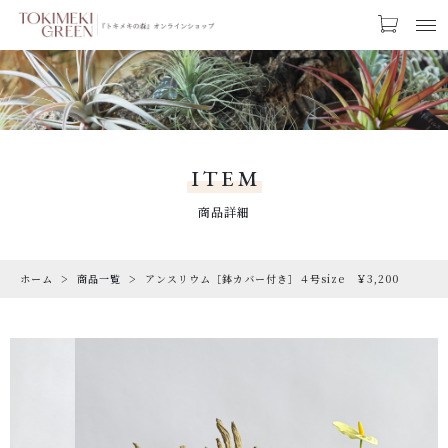
カートに商品を追加しました
お気に入り
LOGIN
アンスリウム［鉢カバー付き］４号size
CATEGORY
￥3,200
カテゴリー
ITEM
【鉢カバーのカラーを選択】
PRODUCTS
商品詳細
【ギフトラッピング】
商品一覧
【トキメキコーヒー1袋】
ホーム
商品一覧
アンスリウム［鉢カバー付き］４号size ￥3,200
RARE
数量
希少な植物
（税込）
SALE
割引商品
CAMPAIGN
ショッピングを続ける