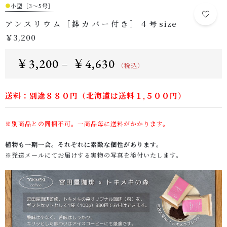
●
小型［3～5号］
アンスリウム［鉢カバー付き］４号size
￥3,200
￥
3,200
￥
4,630
–
（税込）
送料：別途８８０円（北海道は送料１,５００円）
※別商品との同梱不可。一商品毎に送料がかかります。
植物も一期一会。それぞれに素敵な個性があります。
※発送メールにてお届けする実物の写真を添付いたします。