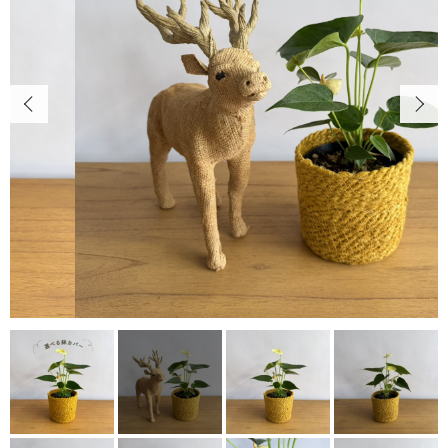
キャンペーン
CONTENTS
植物の紹介・育て方など
カートを確認する
NEWS
お知らせ
ABOUT US
当店について
POINT
育て方のコツ
CHECKED PRODUCTS
最近チェックした商品
ORDER HISTORY
注文履歴