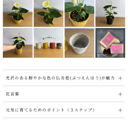
SHOP
店舗概要
SHOPPING GUIDE
ショッピングガイド
PRIVACY
プライバシーポリシー
光沢のある鮮やかな色の仏炎苞(ぶつえんほう)が魅力
お問い合わせ
花言葉
元気に育てるためのポイント（３ステップ）