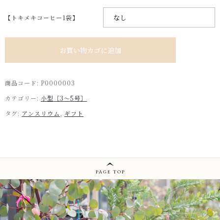
【トキメキコーヒー1袋】
アンスリウム［鉢カバー付き］４号size ￥3,200個
お買い物カゴに追加
商品コード:
P0000003
カテゴリー:
小型［3～5号］
タグ:
アンスリウム
,
ギフト
PAGE TOP