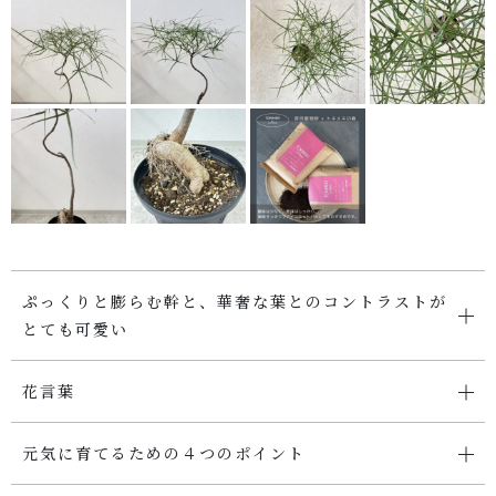
SHOP
店舗概要
SHOPPING GUIDE
ショッピングガイド
PRIVACY
プライバシーポリシー
ぷっくりと膨らむ幹と、華奢な葉とのコントラストが
お問い合わせ
とても可愛い
花言葉
元気に育てるための４つのポイント