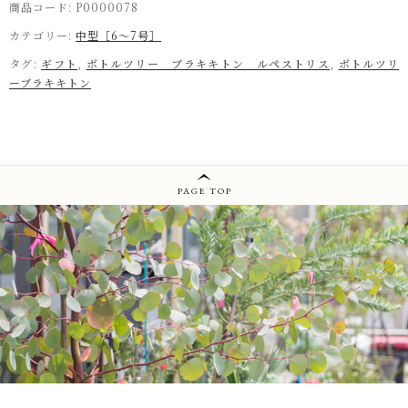
商品コード:
P0000078
カテゴリー:
中型［6～7号］
タグ:
ギフト
,
ボトルツリー ブラキキトン ルペストリス
,
ボトルツリ
ーブラキキトン
PAGE TOP