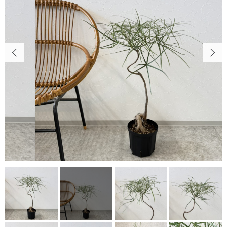
キャンペーン
カートを確認する
CONTENTS
植物の紹介・育て方など
NEWS
お知らせ
ABOUT US
当店について
POINT
育て方のコツ
CHECKED PRODUCTS
最近チェックした商品
ORDER HISTORY
注文履歴