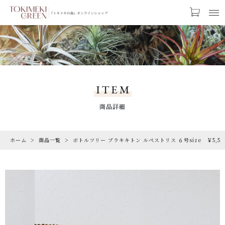
カートに商品を追加しました
お気に入り
LOGIN
ボトルツリー ブラキキトン ルペストリス ６号
CATEGORY
size ￥5,500-【送料込み】
カテゴリー
ITEM
【ギフトラッピング】
PRODUCTS
商品詳細
【トキメキコーヒー1袋】
商品一覧
数量
ホーム
商品一覧
ボトルツリー ブラキキトン ルペストリス ６号size ￥5,5
RARE
（税込）
希少な植物
SALE
割引商品
ショッピングを続ける
CAMPAIGN