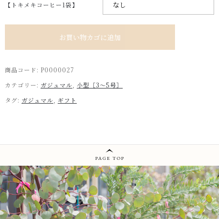
【トキメキコーヒー1袋】
ガジュマル［鉢付き］5号size ￥5,500個
お買い物カゴに追加
商品コード:
P0000027
カテゴリー:
ガジュマル
,
小型［3～5号］
タグ:
ガジュマル
,
ギフト
PAGE TOP