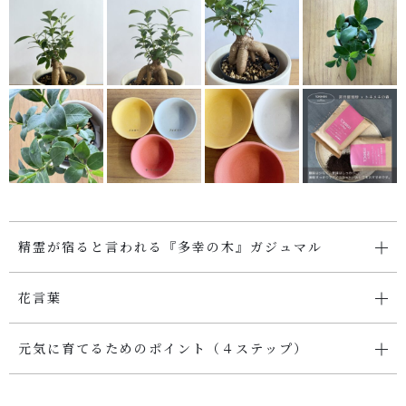
SHOP
店舗概要
SHOPPING GUIDE
ショッピングガイド
PRIVACY
プライバシーポリシー
精霊が宿ると言われる『多幸の木』ガジュマル
お問い合わせ
花言葉
元気に育てるためのポイント（４ステップ）