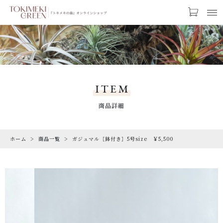
カートに商品を追加しました
お気に入り
LOGIN
ガジュマル［鉢付き］5号size ￥5,500
CATEGORY
受け皿のカラーを選択
カテゴリー
ITEM
【ギフトラッピング】
PRODUCTS
商品詳細
【トキメキコーヒー1袋】
商品一覧
数量
ホーム
商品一覧
ガジュマル［鉢付き］5号size ￥5,500
RARE
（税込）
希少な植物
SALE
割引商品
ショッピングを続ける
CAMPAIGN