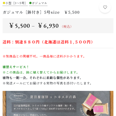
●
小型［3～5号］
●
ガジュマル
ガジュマル［鉢付き］5号size ￥5,500
￥
5,500
￥
6,930
–
（税込）
送料：別途８８０円（北海道は送料１,５００円）
※別商品との同梱不可。一商品毎に送料がかかります。
植替えサービス！
※この商品は、鉢に植え替えてからお届けします。
植物も一期一会。それぞれに素敵な個性があります。
※発送メールにてお届けする実物の写真を添付いたします。