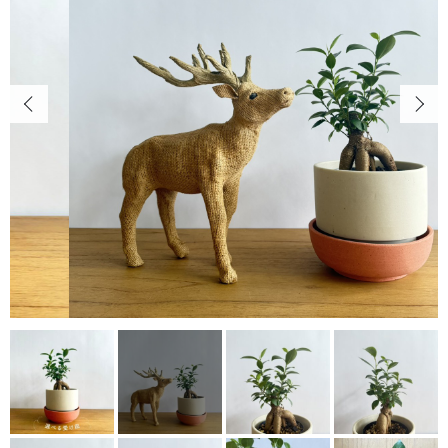
キャンペーン
CONTENTS
カートを確認する
植物の紹介・育て方など
NEWS
お知らせ
ABOUT US
当店について
POINT
育て方のコツ
CHECKED PRODUCTS
最近チェックした商品
ORDER HISTORY
注文履歴