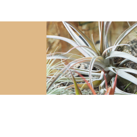
た
ip 5号size
グ】
1袋】