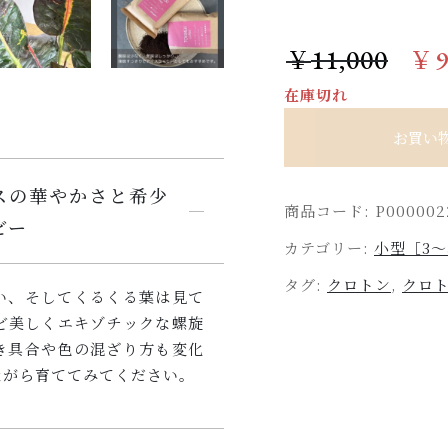
11,000
￥
￥
在庫切れ
お買い
スの華やかさと希少
商品コード:
P000002
ビー
カテゴリー:
小型［3～
タグ:
クロトン
,
クロ
い、そしてくるくる葉は見て
ど美しくエキゾチックな螺旋
き具合や色の混ざり方も変化
ながら育ててみてください。