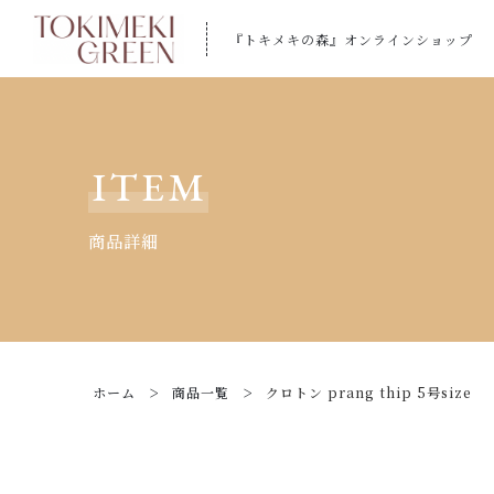
『トキメキの森』オンラインショップ
カートに商品を追加しまし
ITEM
商品詳細
クロトン prang th
【ギフトラッピン
【トキメキコーヒー
ホーム
商品一覧
クロトン prang thip 5号size
数量