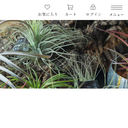
お気に入り
カート
ログイン
メニュー
CATEGORY
カテゴリー
PRODUCTS
商品一覧
RARE
希少な植物
SALE
割引商品
（税込）
CAMPAIGN
キャンペーン
CONTENTS