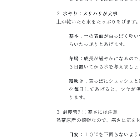
⒉
水やり：メリハリが大事
土が乾いたら水をたっぷりあげます
基本
：土の表面が白っぽく乾い
らいたっぷりとあげます。
冬場
：成長が緩やかになるので
３日置いてから水を与えましょ
霧吹き
：葉っぱにシュッシュと
を毎日してあげると、ツヤが
ります。
⒊ 温度管理：寒さには注意
熱帯原産の植物なので、寒さに気を
目安
：１０℃を下回らないよう