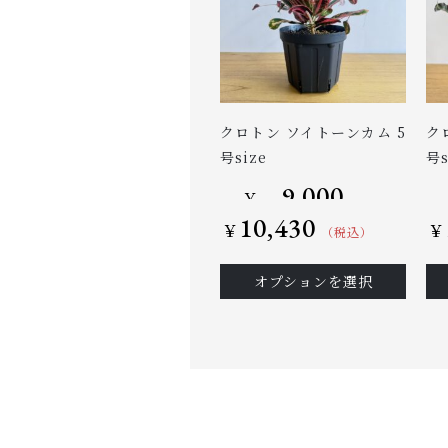
クロトン ソイトーンカム 5
ク
号size
号s
9,000
–
￥
10,430
￥
￥
（税込）
オプションを選択