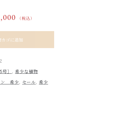
9,000
（税込）
物カゴに追加
2
5号］
,
希少な植物
トン 希少
,
セール
,
希少