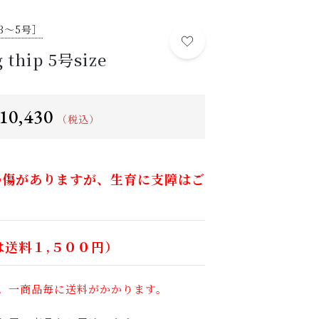
植物の紹介・育て方など
3～5号］
NEWS
thip 5号size
する
お知らせ
ABOUT US
当店について
10,430
（税込）
POINT
育て方のコツ
目立つ傷がありますが、生育に支障はご
CHECKED PRODUCTS
最近チェックした商品
ORDER HISTORY
は送料１,５００円）
注文履歴
。一商品毎に送料がかかります。
SHOP
店舗概要