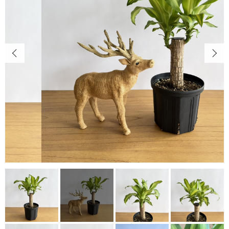
キャンペーン
カートを確認する
CONTENTS
植物の紹介・育て方など
NEWS
お知らせ
ABOUT US
当店について
POINT
育て方のコツ
CHECKED PRODUCTS
最近チェックした商品
ORDER HISTORY
注文履歴