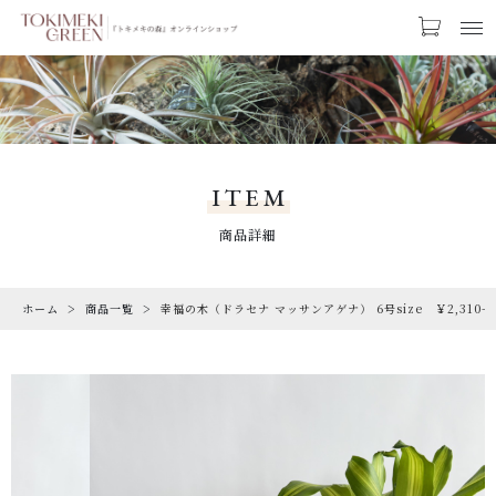
カートに商品を追加しました
お気に入り
LOGIN
幸福の木（ドラセナ マッサンアゲナ） 6号
CATEGORY
size ￥2,310-
カテゴリー
ITEM
【ギフトラッピング】
PRODUCTS
商品詳細
【トキメキコーヒー1袋】
商品一覧
数量
ホーム
商品一覧
幸福の木（ドラセナ マッサンアゲナ） 6号size ￥2,310-
RARE
（税込）
希少な植物
SALE
割引商品
ショッピングを続ける
CAMPAIGN