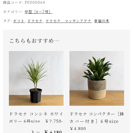
商品コード:
P0000064
カテゴリー:
中型［6～7号］
タグ:
ギフト
,
ドラセナ
,
ドラセナ マッサンアゲナ
,
幸福の木
こちらもおすすめ…
ドラセナ コンシネ ホワイ
ドラセナ コンパクター［鉢
ボリー 6号size ￥2,750-
カバー付き］6号size
￥4,800
–
￥
2,750
￥
4,180