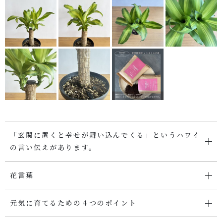
SHOP
店舗概要
SHOPPING GUIDE
ショッピングガイド
PRIVACY
プライバシーポリシー
「玄関に置くと幸せが舞い込んでくる」というハワイ
お問い合わせ
の言い伝えがあります。
花言葉
元気に育てるための４つのポイント