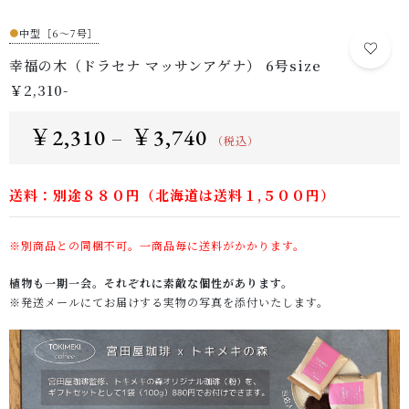
●
中型［6～7号］
幸福の木（ドラセナ マッサンアゲナ） 6号size
￥2,310-
￥
2,310
￥
3,740
–
（税込）
送料：別途８８０円（北海道は送料１,５００円）
※別商品との同梱不可。一商品毎に送料がかかります。
植物も一期一会。それぞれに素敵な個性があります。
※発送メールにてお届けする実物の写真を添付いたします。