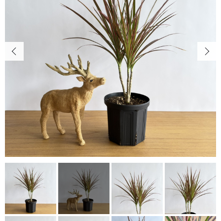
キャンペーン
カートを確認する
CONTENTS
植物の紹介・育て方など
NEWS
お知らせ
ABOUT US
当店について
POINT
育て方のコツ
CHECKED PRODUCTS
最近チェックした商品
ORDER HISTORY
注文履歴