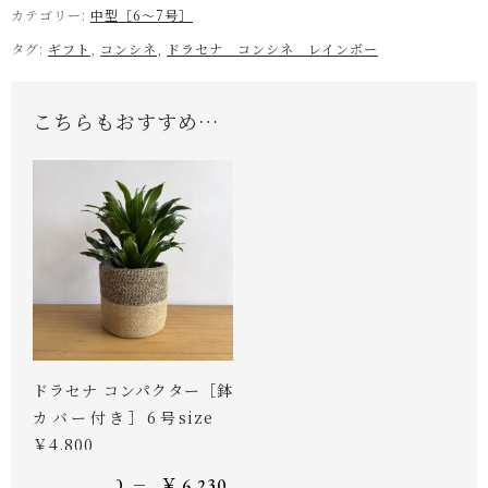
カテゴリー:
中型［6～7号］
タグ:
ギフト
,
コンシネ
,
ドラセナ コンシネ レインボー
こちらもおすすめ…
ドラセナ コンパクター［鉢
カバー付き］6号size
￥4,800
–
￥
4,800
￥
6,230