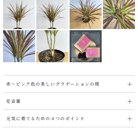
SHOP
店舗概要
SHOPPING GUIDE
ショッピングガイド
PRIVACY
プライバシーポリシー
赤～ピンク色の美しいグラデーションの斑
お問い合わせ
花言葉
元気に育てるための４つのポイント