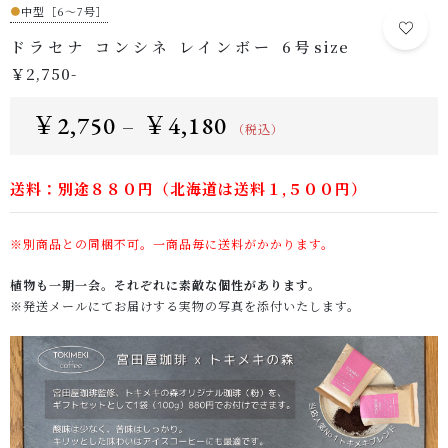
●
中型［6～7号］
ドラセナ コンシネ レインボー 6号size
￥2,750-
￥
2,750
￥
4,180
–
（税込）
送料：別途８８０円（北海道は送料１,５００円）
※別商品との同梱不可。一商品毎に送料がかかります。
植物も一期一会。それぞれに素敵な個性があります。
※発送メールにてお届けする実物の写真を添付いたします。