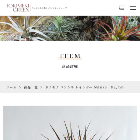
カートに商品を追加しました
お気に入り
LOGIN
ドラセナ コンシネ レインボー 6号size
CATEGORY
￥2,750-
カテゴリー
ITEM
【ギフトラッピング】
PRODUCTS
商品詳細
【トキメキコーヒー1袋】
商品一覧
数量
ホーム
商品一覧
ドラセナ コンシネ レインボー 6号size ￥2,750-
RARE
（税込）
希少な植物
SALE
割引商品
ショッピングを続ける
CAMPAIGN