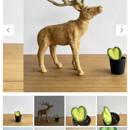
キャンペーン
カートを確認する
CONTENTS
植物の紹介・育て方など
NEWS
お知らせ
ABOUT US
当店について
POINT
育て方のコツ
CHECKED PRODUCTS
最近チェックした商品
ORDER HISTORY
注文履歴