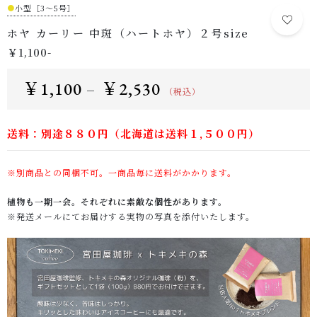
●
小型［3～5号］
ホヤ カーリー 中斑（ハートホヤ）２号size
￥1,100-
￥
1,100
￥
2,530
–
（税込）
送料：別途８８０円（北海道は送料１,５００円）
※別商品との同梱不可。一商品毎に送料がかかります。
植物も一期一会。それぞれに素敵な個性があります。
※発送メールにてお届けする実物の写真を添付いたします。