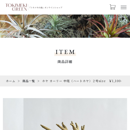
カートに商品を追加しました
お気に入り
LOGIN
ホヤ カーリー 中斑（ハートホヤ）２号size
CATEGORY
￥1,100-
カテゴリー
ITEM
【ギフトラッピング】
PRODUCTS
商品詳細
【トキメキコーヒー1袋】
商品一覧
数量
ホーム
商品一覧
ホヤ カーリー 中斑（ハートホヤ）２号size ￥1,100-
RARE
（税込）
希少な植物
SALE
割引商品
ショッピングを続ける
CAMPAIGN