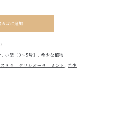
）
物カゴに追加
0
ラ
,
小型［3～5号］
,
希少な植物
ンステラ デリシオーサ ミント
,
希少