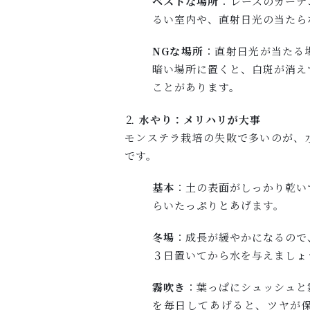
ベストな場所
：レースのカーテ
るい室内や、直射日光の当たら
NGな場所
：直射日光が当たる
暗い場所に置くと、白斑が消え
ことがあります。
⒉
水やり：メリハリが大事
モンステラ栽培の失敗で多いのが、
です。
基本
：土の表面がしっかり乾い
らいたっぷりとあげます。
冬場
：成長が緩やかになるので
３日置いてから水を与えましょ
霧吹き
：葉っぱにシュッシュと
を毎日してあげると、ツヤが