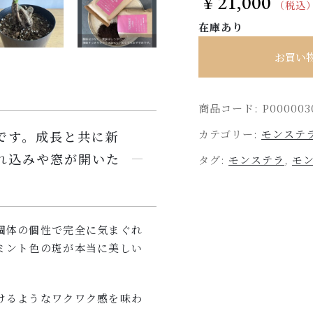
21,000
￥
（税込
在庫あり
お買い
商品コード:
P000003
カテゴリー:
モンステ
です。成長と共に新
れ込みや窓が開いた
タグ:
モンステラ
,
モ
個体の個性で完全に気まぐれ
ミント色の斑が本当に美しい
けるようなワクワク感を味わ