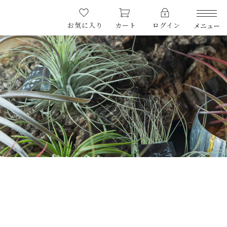
お気に入り
カート
ログイン
メニュー
CATEGORY
カテゴリー
PRODUCTS
商品一覧
RARE
希少な植物
SALE
割引商品
（税込）
CAMPAIGN
キャンペーン
CONTENTS