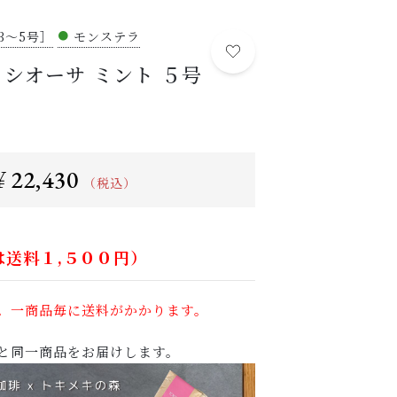
植物の紹介・育て方など
3～5号］
●
モンステラ
NEWS
リシオーサ ミント ５号
する
お知らせ
ABOUT US
当店について
22,430
￥
POINT
（税込）
育て方のコツ
CHECKED PRODUCTS
は送料１,５００円）
最近チェックした商品
ORDER HISTORY
。一商品毎に送料がかかります。
注文履歴
と同一商品をお届けします。
SHOP
店舗概要