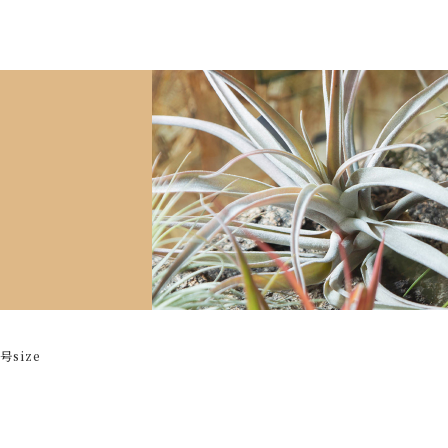
た
ーサ ミント ５号size
グ】
1袋】
size