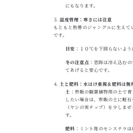
にもなります。
⒊
温度管理：寒さには注意
もともと熱帯のジャングルに生えて
です。
目安
：１０℃を下回らないよう
冬の注意点
：窓際は冷え込むの
てあげると安心です。
⒋
土と肥料：水はけ重視＆肥料は無
土
：市販の観葉植物用の土で育
したい場合は、市販の土に軽石
（ヤシの実チップ）を少しまぜ
す。
肥料
：ミント斑のモンステラは