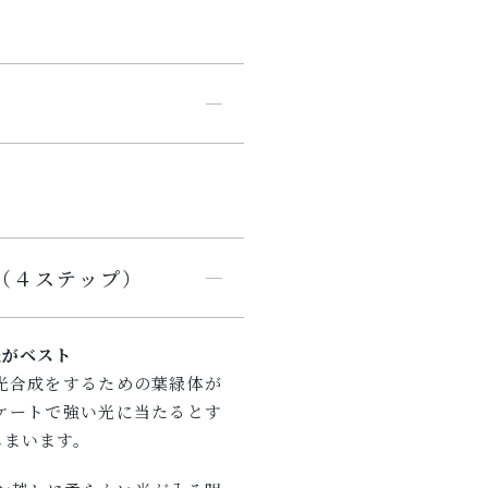
（４ステップ）
光がベスト
光合成をするための葉緑体が
ケートで強い光に当たるとす
しまいます。