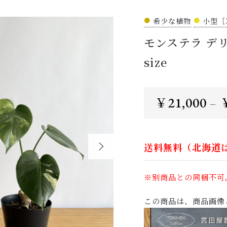
●
希少な植物
●
小型［
モンステラ デ
ッピングを続ける
カートを確認
size
21,000
￥
–
送料無料（北海道
※別商品との同梱不可
この商品は、商品画像