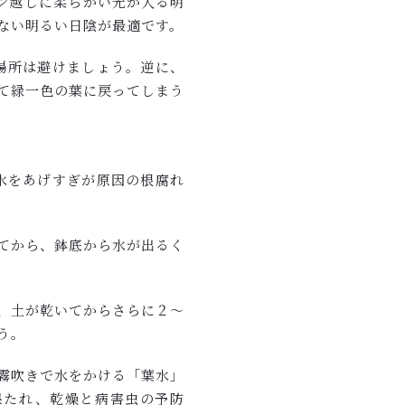
ン越しに柔らかい光が入る明
ない明るい日陰が最適です。
場所は避けましょう。逆に、
て緑一色の葉に戻ってしまう
水をあげすぎが原因の根腐れ
てから、鉢底から水が出るく
、土が乾いてからさらに２～
う。
霧吹きで水をかける「葉水」
保たれ、乾燥と病害虫の予防