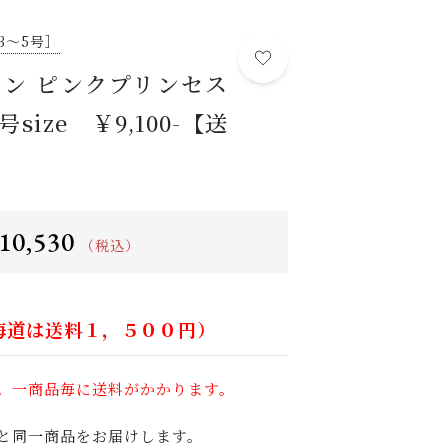
植物の紹介・育て方など
3～5号］
NEWS
ン ピンクプリンセス
する
お知らせ
size ￥9,100-【送
ABOUT US
当店について
POINT
育て方のコツ
10,530
（税込）
CHECKED PRODUCTS
最近チェックした商品
海道は送料１，５００円）
ORDER HISTORY
注文履歴
。一商品毎に送料がかかります。
SHOP
と同一商品をお届けします。
店舗概要