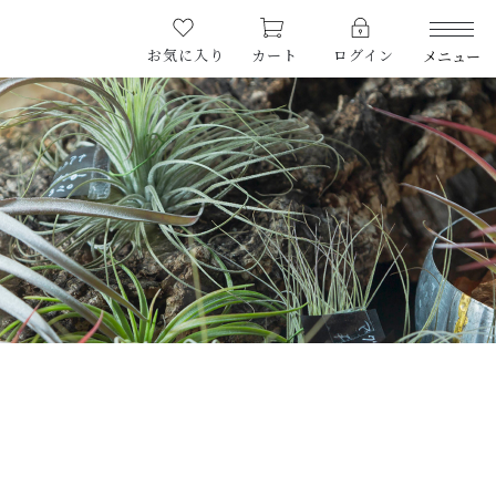
お気に入り
カート
ログイン
メニュー
CATEGORY
カテゴリー
PRODUCTS
商品一覧
RARE
希少な植物
み】
SALE
割引商品
（税込）
CAMPAIGN
キャンペーン
CONTENTS