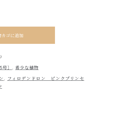
物カゴに追加
9
5号］
,
希少な植物
ン
,
フィロデンドロン ピンクプリンセ
少