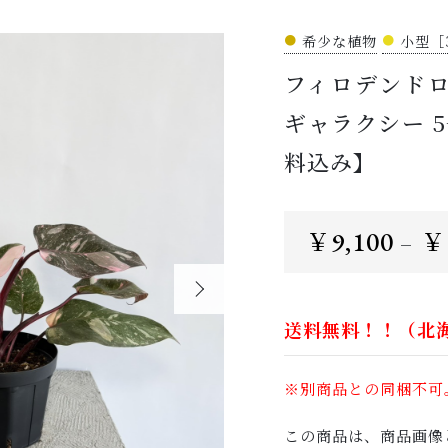
●
希少な植物
●
小型［
フィロデンドロ
ッピングを続ける
カートを確認
ギャラクシー 5号
料込み】
9,100
￥
￥
–
送料無料！！（北
※別商品との同梱不可
この商品は、商品画像