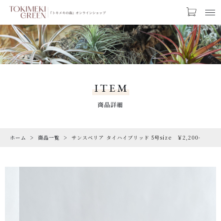
カートに商品を追加しました
お気に入り
LOGIN
サンスベリア タイハイブリッド 5号size
CATEGORY
￥2,200-
カテゴリー
ITEM
【ギフトラッピング】
PRODUCTS
商品詳細
【トキメキコーヒー1袋】
商品一覧
数量
ホーム
商品一覧
サンスベリア タイハイブリッド 5号size ￥2,200-
RARE
（税込）
希少な植物
SALE
割引商品
ショッピングを続ける
CAMPAIGN