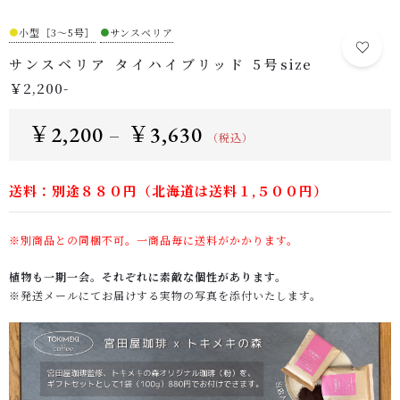
●
小型［3～5号］
●
サンスベリア
サンスベリア タイハイブリッド 5号size
￥2,200-
￥
2,200
￥
3,630
–
（税込）
送料：別途８８０円（北海道は送料１,５００円）
※別商品との同梱不可。一商品毎に送料がかかります。
植物も一期一会。それぞれに素敵な個性があります。
※発送メールにてお届けする実物の写真を添付いたします。