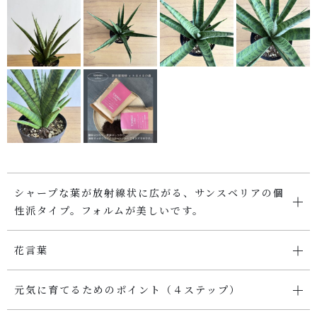
SHOP
店舗概要
SHOPPING GUIDE
ショッピングガイド
PRIVACY
プライバシーポリシー
シャープな葉が放射線状に広がる、サンスベリアの個
お問い合わせ
性派タイプ。フォルムが美しいです。
花言葉
元気に育てるためのポイント（４ステップ）