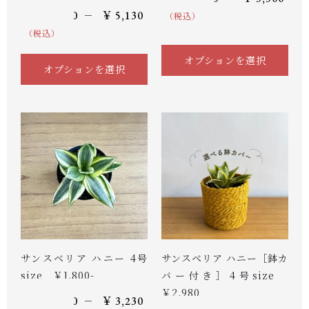
–
￥
3,700
￥
5,130
（税込）
（税込）
オプションを選択
オプションを選択
サンスベリア ハニー 4号
サンスベリア ハニー［鉢カ
size ￥1,800-
バー付き］4号size
￥2,980
–
￥
1,800
￥
3,230