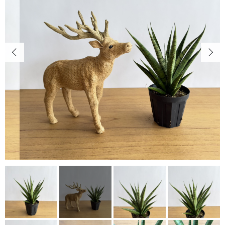
キャンペーン
カートを確認する
CONTENTS
植物の紹介・育て方など
NEWS
お知らせ
ABOUT US
当店について
POINT
育て方のコツ
CHECKED PRODUCTS
最近チェックした商品
ORDER HISTORY
注文履歴