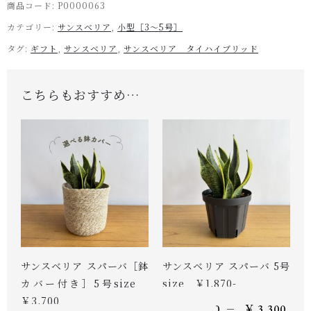
商品コード:
P0000063
カテゴリー:
サンスベリア
,
小型［3～5号］
タグ:
ギフト
,
サンスベリア
,
サンスベリア タイハイブリッド
こちらもおすすめ…
サンスベリア スパーバ［鉢
サンスベリア スパーバ 5号
カバー付き］5号size
size ￥1,870-
￥3,700
–
￥
1,870
￥
3,300