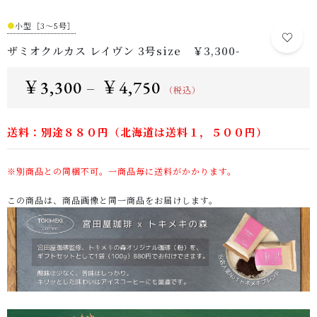
●
小型［3～5号］
ザミオクルカス レイヴン 3号size ￥3,300-
￥
3,300
￥
4,750
–
（税込）
送料：別途８８０円（北海道は送料１，５００円）
※別商品との同梱不可。一商品毎に送料がかかります。
この商品は、商品画像と同一商品をお届けします。