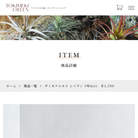
カートに商品を追加しました
お気に入り
LOGIN
ザミオクルカス レイヴン 3号size
CATEGORY
￥3,300-
カテゴリー
ITEM
【ギフトラッピング】
PRODUCTS
商品詳細
【トキメキコーヒー1袋】
商品一覧
数量
ホーム
商品一覧
ザミオクルカス レイヴン 3号size ￥3,300-
RARE
（税込）
希少な植物
SALE
割引商品
ショッピングを続ける
CAMPAIGN