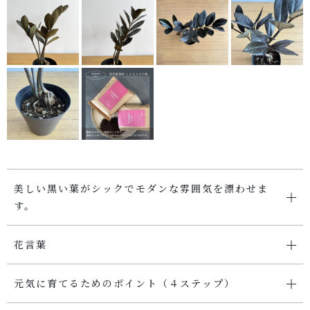
SHOP
店舗概要
SHOPPING GUIDE
ショッピングガイド
PRIVACY
プライバシーポリシー
美しい黒い葉がシックでモダンな雰囲気を漂わせま
お問い合わせ
す。
花言葉
元気に育てるためのポイント（４ステップ）