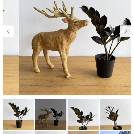
キャンペーン
カートを確認する
CONTENTS
植物の紹介・育て方など
NEWS
お知らせ
ABOUT US
当店について
POINT
育て方のコツ
CHECKED PRODUCTS
最近チェックした商品
ORDER HISTORY
注文履歴