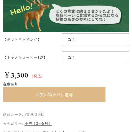
【ギフトラッピング】
【トキメキコーヒー1袋】
￥
3,300
（税込）
在庫あり
お買い物カゴに追加
商品コード:
P0000045
カテゴリー:
小型［3～5号］