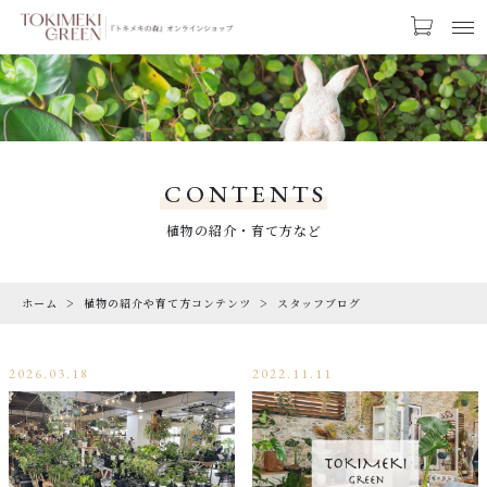
お気に入り
LOGIN
CATEGORY
カテゴリー
CONTENTS
PRODUCTS
植物の紹介・育て方など
商品一覧
ホーム
植物の紹介や育て方コンテンツ
スタッフブログ
RARE
希少な植物
2026.03.18
2022.11.11
SALE
割引商品
CAMPAIGN