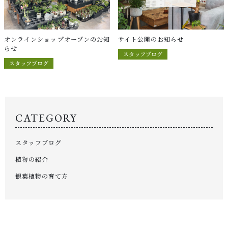
キャンペーン
CONTENTS
植物の紹介・育て方など
オンラインショップオープンのお知
サイト公開のお知らせ
らせ
スタッフブログ
NEWS
スタッフブログ
お知らせ
ABOUT US
当店について
CATEGORY
POINT
スタッフブログ
育て方のコツ
植物の紹介
CHECKED PRODUCTS
観葉植物の育て方
最近チェックした商品
ORDER HISTORY
注文履歴