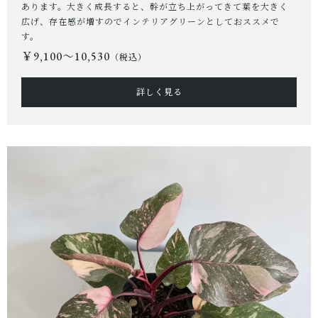
あります。大きく成長すると、幹が立ち上がってきて葉を大きく
SHOP
広げ、存在感が増すのでインテリアグリーンとしておススメで
す。
店舗概要
￥9,100〜10,530
（税込）
SHOPPING GUIDE
ショッピングガイド
詳しく見る
PRIVACY
プライバシーポリシー
お問い合わせ