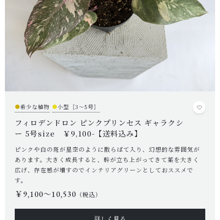
●
希少な植物
●
小型［3～5号］
フィロデンドロン ピンクプリンセス ギャラクシ
ー 5号size ￥9,100-【送料込み】
ピンクや白の斑が星空のように散らばて入り、幻想的な雰囲気が
あります。大きく成長すると、幹が立ち上がってきて葉を大きく
広げ、存在感が増すのでインテリアグリーンとしておススメで
す。
￥9,100〜10,530
（税込）
詳しく見る