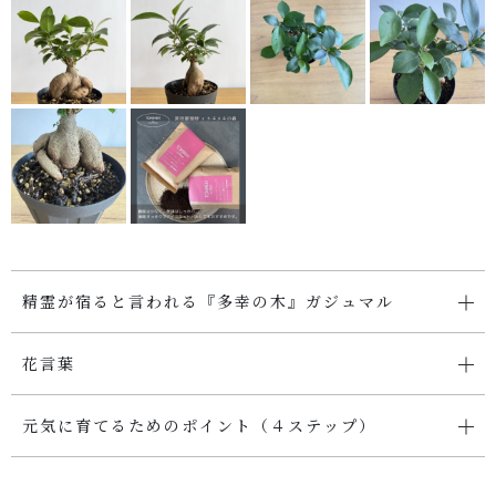
SHOP
店舗概要
SHOPPING GUIDE
ショッピングガイド
PRIVACY
プライバシーポリシー
精霊が宿ると言われる『多幸の木』ガジュマル
お問い合わせ
花言葉
元気に育てるためのポイント（４ステップ）