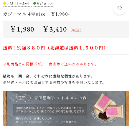
●
小型［3～5号］
●
ガジュマル
ガジュマル 4号size ￥1,980-
￥
1,980
￥
3,410
–
（税込）
送料：別途８８０円（北海道は送料１,５００円）
※別商品との同梱不可。一商品毎に送料がかかります。
植物も一期一会。それぞれに素敵な個性があります。
※発送メールにてお届けする実物の写真を添付いたします。