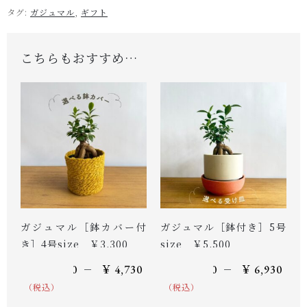
タグ:
ガジュマル
,
ギフト
こちらもおすすめ…
ガジュマル［鉢カバー付
ガジュマル［鉢付き］5号
き］4号size ￥3,300
size ￥5,500
–
–
￥
3,300
￥
4,730
￥
5,500
￥
6,930
（税込）
（税込）