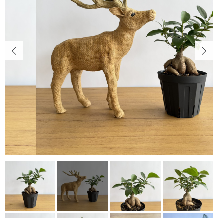
キャンペーン
カートを確認する
CONTENTS
植物の紹介・育て方など
NEWS
お知らせ
ABOUT US
当店について
POINT
育て方のコツ
CHECKED PRODUCTS
最近チェックした商品
ORDER HISTORY
注文履歴