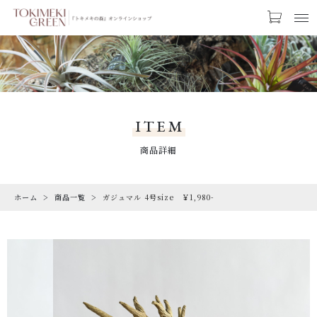
カートに商品を追加しました
お気に入り
LOGIN
ガジュマル 4号size ￥1,980-
CATEGORY
【ギフトラッピング】
カテゴリー
ITEM
【トキメキコーヒー1袋】
PRODUCTS
商品詳細
数量
商品一覧
（税込）
ホーム
商品一覧
ガジュマル 4号size ￥1,980-
RARE
希少な植物
SALE
割引商品
ショッピングを続ける
CAMPAIGN