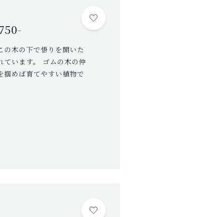
SHOPPING GUIDE
50-
ショッピングガイド
この木の下で悟りを開いた
PRIVACY
れています。 ゴムの木の仲
プライバシーポリシー
を掴めば育てやすい植物で
お問い合わせ