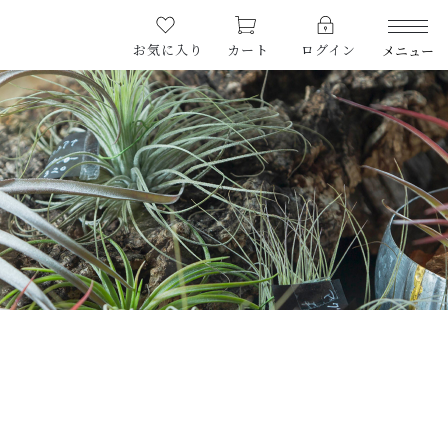
お気に入り
カート
ログイン
メニュー
CATEGORY
カテゴリー
PRODUCTS
商品一覧
RARE
希少な植物
SALE
割引商品
CAMPAIGN
キャンペーン
CONTENTS