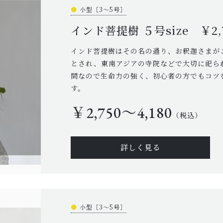
●
小型［3～5号］
インド菩提樹 ５号size ￥2,7
インド菩提樹はその名の通り、お釈迦さまが
とされ、東南アジアの寺院などで大切に祀ら
間なので生命力の強く、初心者の方でもコツ
す。
￥2,750〜4,180
（税込）
詳しく見る
●
小型［3～5号］