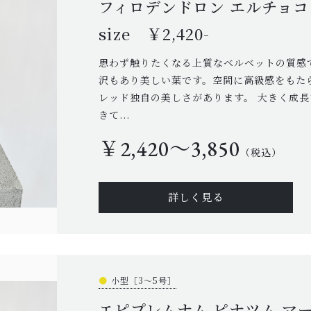
フィロデンドロン エルチョコ
size ￥2,420-
思わず触りたくなる上質なベルベットの質感
沢もあり美しい葉です。空間に高級感をもた
レッド独自の美しさがあります。 大きく成
きて...
￥2,420〜3,850
（税込）
詳しく見る
●
小型［3～5号］
エピプレムナム ピナツム マー