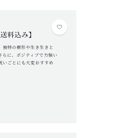
植物の紹介・育て方など
NEWS
お知らせ
-【送料込み】
ABOUT US
、独特の樹形や生き生きと
当店について
さらに、ポジティブで力強い
POINT
祝いごとにも大変おすすめ
育て方のコツ
CHECKED PRODUCTS
最近チェックした商品
ORDER HISTORY
注文履歴
SHOP
店舗概要